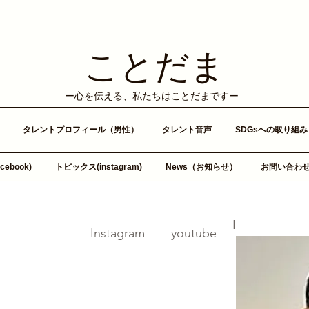
ことだま
​ー心を伝える、私たちはことだまですー
タレントプロフィール（男性）
タレント音声
SDGsへの取り組み
ebook)
トピックス(instagram)
News（お知らせ）
お問い合わ
​Instagram
​I
​I
​Instagram
​youtube