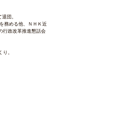
て退団。
授を務める他、ＮＨＫ近
の行政改革推進懇話会
くり。