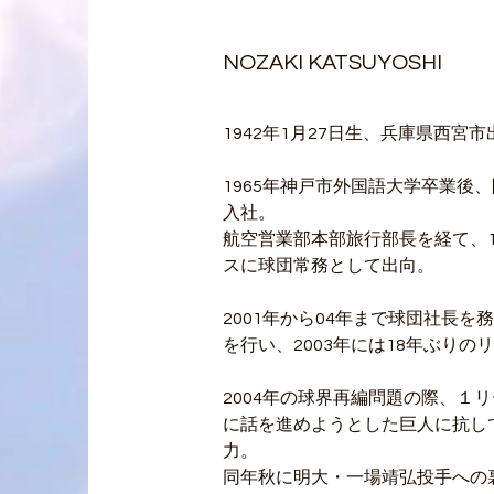
NOZAKI KATSUYOSHI
1942年1月27日生、兵庫県西宮
1965年神戸市外国語大学卒業後
入社。
航空営業部本部旅行部長を経て、1
スに球団常務として出向。
2001年から04年まで球団社長
を行い、2003年には18年ぶり
2004年の球界再編問題の際、１
に話を進めようとした巨人に抗し
力。
同年秋に明大・一場靖弘投手への