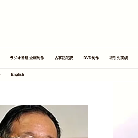
ラジオ番組 企画制作
古事記朗読
DVD制作
取引先実績
せ
English
nstagram
nstagram