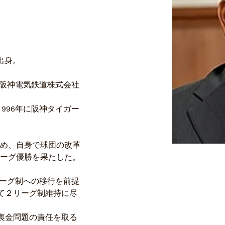
市出身。
、阪神電気鉄道株式会社
996年に阪神タイガー
を務め、自身で球団の改革
のリーグ優勝を果たした。
リーグ制への移行を前提
て２リーグ制維持に尽
裏金問題の責任を取る