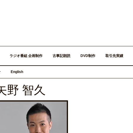
ラジオ番組 企画制作
古事記朗読
DVD制作
取引先実績
せ
English
​矢野 智久