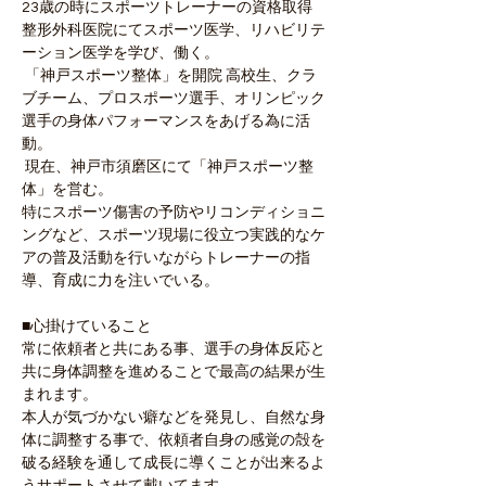
23歳の時にスポーツトレーナーの資格取得 
整形外科医院にてスポーツ医学、リハビリテ
ーション医学を学び、働く。
 「神戸スポーツ整体」を開院 高校生、クラ
ブチーム、プロスポーツ選手、オリンピック
選手の身体パフォーマンスをあげる為に活
動。
 現在、神戸市須磨区にて「神戸スポーツ整
体」を営む。 
特にスポーツ傷害の予防やリコンディショニ
ングなど、スポーツ現場に役立つ実践的なケ
アの普及活動を行いながらトレーナーの指
導、育成に力を注いでいる。 
■心掛けていること 
常に依頼者と共にある事、選手の身体反応と
共に身体調整を進めることで最高の結果が生
まれます。
本人が気づかない癖などを発見し、自然な身
体に調整する事で、依頼者自身の感覚の殻を
破る経験を通して成長に導くことが出来るよ