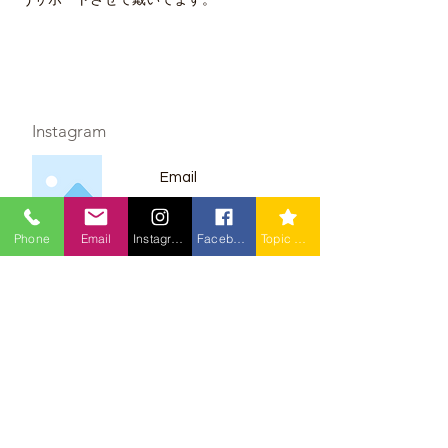
うサポートさせて戴いてます。
​Instagram
Email
Phone
Email
Instagram
Facebook
Topic News
​youtube
Email