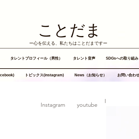
ことだま
​ー心を伝える、私たちはことだまですー
タレントプロフィール（男性）
タレント音声
SDGsへの取り組み
ebook)
トピックス(instagram)
News（お知らせ）
お問い合わ
​Instagram
​I
​I
​Instagram
​youtube