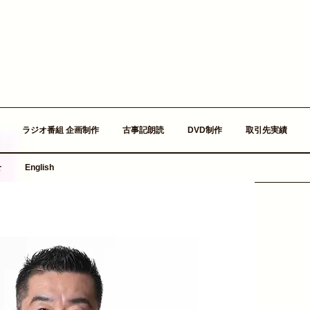
ラジオ番組 企画制作
古事記朗読
DVD制作
取引先実績
せ
English
nstagram
nstagram