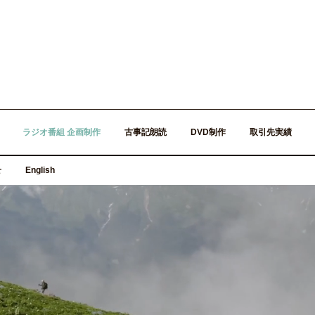
ラジオ番組 企画制作
古事記朗読
DVD制作
取引先実績
せ
English