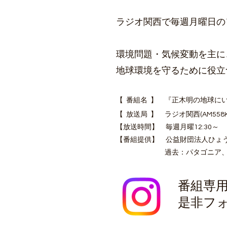
ラジオ関西で毎週月曜日の1
環
境問題・気候変動を主
に
地球環境を守るために役立
【 番組名 】 『正木明の地球に
【 放送局 】 ラジオ関西(AM558KHz /
【放送時間】 毎週月曜12:30～
【番組提供】 公益財団法人ひょ
過去：パタゴニア、イオンリ
番組専用
​是非