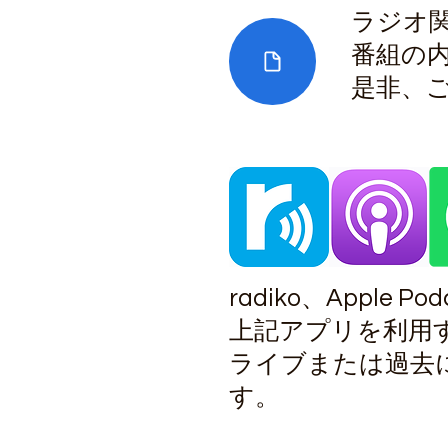
ラジオ
番組の
​是非、
radiko、Apple Pod
上記アプリを利用
ライブまたは過去
す。